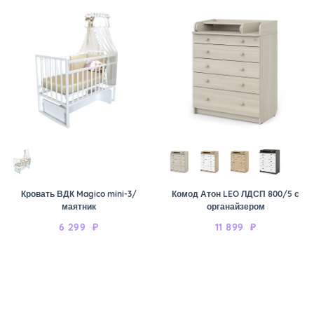
Кровать ВДК Magico mini-3/
Комод Атон LEO ЛДСП 800/5 с
маятник
органайзером
6 299
₽
11 899
₽