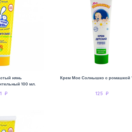
стый нянь
Крем Мое Солнышко с ромашкой 
тельный 100 мл.
1
₽
125
₽