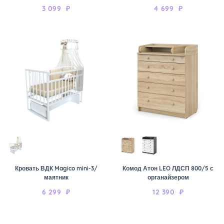
3 099
₽
4 699
₽
Кровать ВДК Magico mini-3/
Комод Атон LEO ЛДСП 800/5 с
маятник
органайзером
6 299
₽
12 390
₽