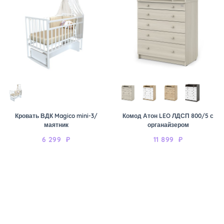
Кровать ВДК Magico mini-3/
Комод Атон LEO ЛДСП 800/5 с
маятник
органайзером
6 299
₽
11 899
₽