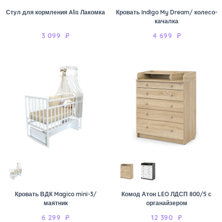
Стул для кормления Alis Лакомка
Кровать Indigo My Dream/ колесо-
качалка
3 099
₽
4 699
₽
Кровать ВДК Magico mini-3/
Комод Атон LEO ЛДСП 800/5 с
маятник
органайзером
6 299
₽
12 390
₽