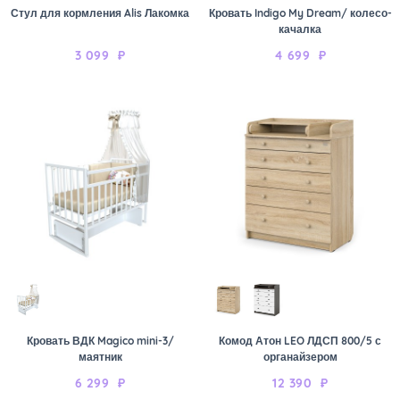
Стул для кормления Alis Лакомка
Кровать Indigo My Dream/ колесо-
качалка
3 099
₽
4 699
₽
Кровать ВДК Magico mini-3/
Комод Атон LEO ЛДСП 800/5 с
маятник
органайзером
6 299
₽
12 390
₽