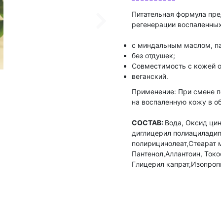
Питательная формула пре
регенерации воспаленных
с миндальным маслом, па
без отдушек;
Совместимость с кожей 
веганский.
Применение: При смене п
на воспаленную кожу в об
СОСТАВ:
Вода, Оксид ци
диглицерил полиациладип
полирицинолеат,Стеарат 
Пантенол,Аллантоин, Ток
Глицерил капрат,Изопроп