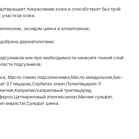
дотвращает покраснение кожи и способствует быстрой
 участков кожи.
нтенолом, оксидом цинка и аллантоином;
одобрена дерматологами;
одгузников или при необходимости нанесите тонкий слой
ласти подгузников.
нка, Масло семян подсолнечника,Масло миндальное,Бис-
ат-2,Глицерин,Сорбитан олеат,Полиглицерил-3
магния,Каприлик/каприловый триглицерид,
оферол,Цетеариловый этилгексаноат,Магния сульфат,
ил миристат,Сульфат цинка.