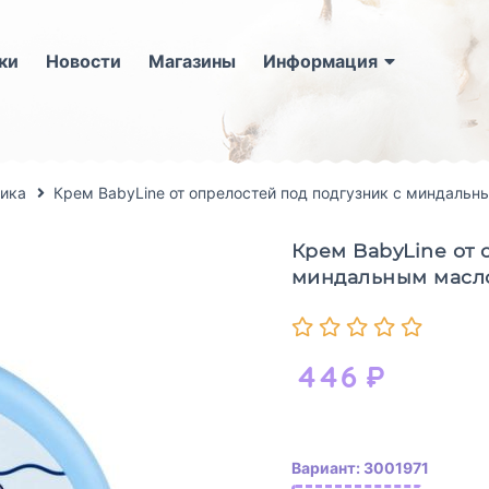
ки
Новости
Магазины
Информация
ика
Крем BabyLine от опрелостей под подгузник с миндальн
Крем BabyLine от 
миндальным масло
446
₽
Вариант: 3001971