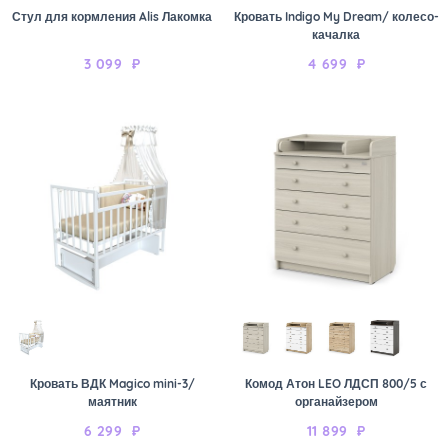
Стул для кормления Alis Лакомка
Кровать Indigo My Dream/ колесо-
качалка
3 099
₽
4 699
₽
Кровать ВДК Magico mini-3/
Комод Атон LEO ЛДСП 800/5 с
маятник
органайзером
6 299
₽
11 899
₽