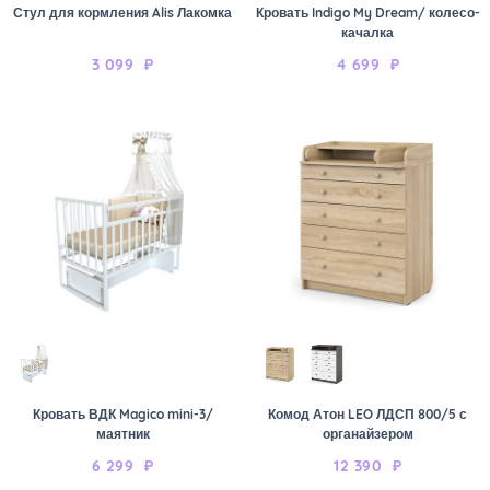
Стул для кормления Alis Лакомка
Кровать Indigo My Dream/ колесо-
качалка
3 099
₽
4 699
₽
Кровать ВДК Magico mini-3/
Комод Атон LEO ЛДСП 800/5 с
маятник
органайзером
6 299
₽
12 390
₽