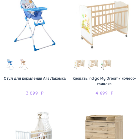
Стул для кормления Alis Лакомка
Кровать Indigo My Dream/ колесо-
качалка
3 099
₽
4 699
₽