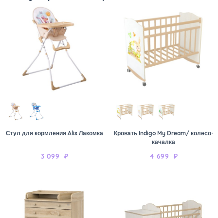
Стул для кормления Alis Лакомка
Кровать Indigo My Dream/ колесо-
качалка
3 099
₽
4 699
₽