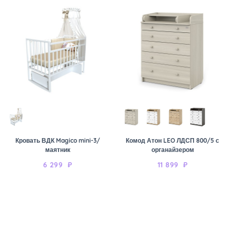
Кровать ВДК Magico mini-3/
Комод Атон LEO ЛДСП 800/5 с
маятник
органайзером
6 299
₽
11 899
₽