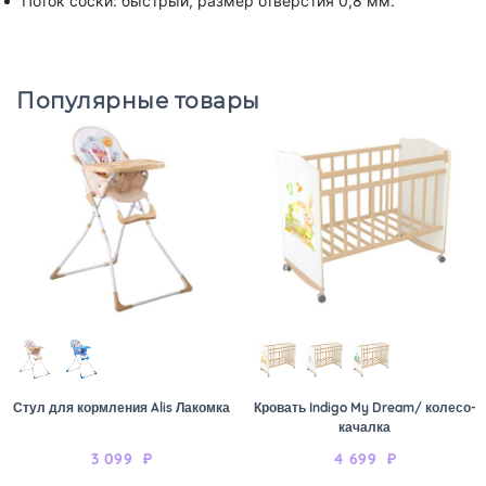
Поток соски: быстрый, размер отверстия 0,8 мм.
Популярные товары
Стул для кормления Alis Лакомка
Кровать Indigo My Dream/ колесо-
качалка
3 099
₽
4 699
₽