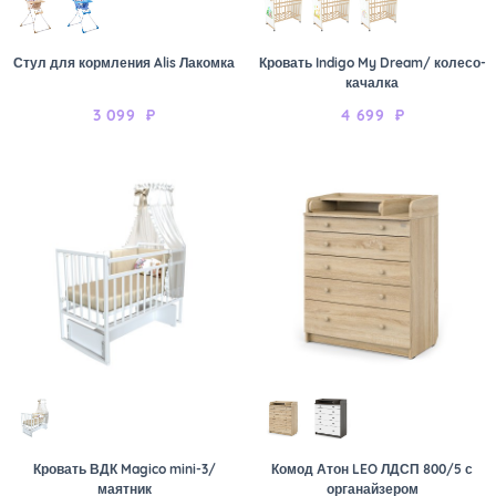
Стул для кормления Alis Лакомка
Кровать Indigo My Dream/ колесо-
качалка
3 099
₽
4 699
₽
Кровать ВДК Magico mini-3/
Комод Атон LEO ЛДСП 800/5 с
маятник
органайзером