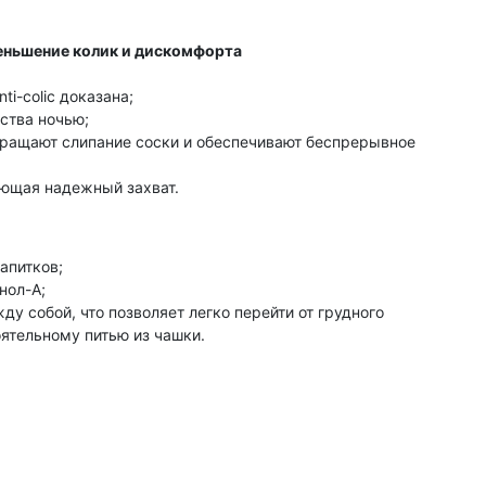
еньшение колик и дискомфорта
i-colic доказана;
ства ночью;
ращают слипание соски и обеспечивают беспрерывное
ющая надежный захват.
апитков;
нол-А;
 собой, что позволяет легко перейти от грудного
ятельному питью из чашки.