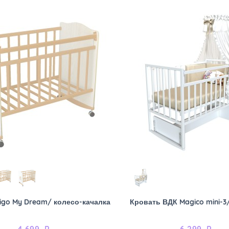
igo My Dream/ колесо-качалка
Кровать ВДК Magico mini-3
4 699
₽
6 299
₽