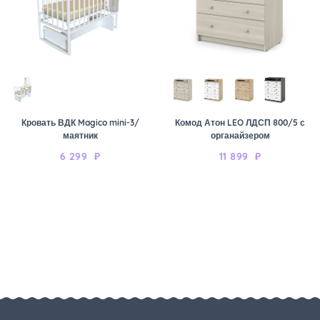
Кровать ВДК Magico mini-3/
Комод Атон LEO ЛДСП 800/5 с
маятник
органайзером
6 299
₽
11 899
₽