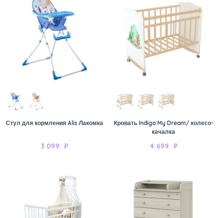
Стул для кормления Alis Лакомка
Кровать Indigo My Dream/ колесо-
качалка
3 099
₽
4 699
₽