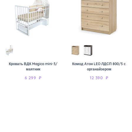
Кровать ВДК Magico mini-3/
Комод Атон LEO ЛДСП 800/5 с
маятник
органайзером
6 299
₽
12 390
₽