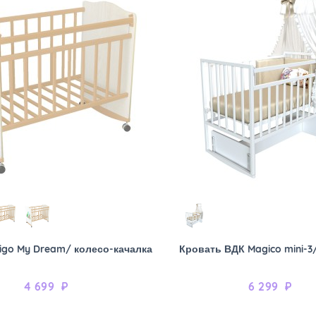
igo My Dream/ колесо-качалка
Кровать ВДК Magico mini-3
4 699
₽
6 299
₽