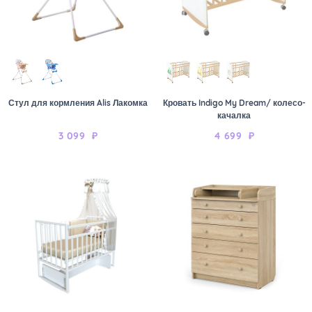
Стул для кормления Alis Лакомка
Кровать Indigo My Dream/ колесо-
качалка
3 099
₽
4 699
₽