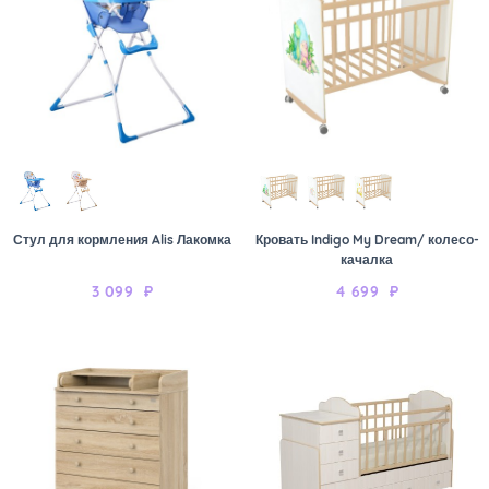
Стул для кормления Alis Лакомка
Кровать Indigo My Dream/ колесо-
качалка
3 099
₽
4 699
₽