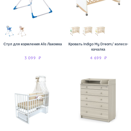
Стул для кормления Alis Лакомка
Кровать Indigo My Dream/ колесо-
качалка
3 099
₽
4 699
₽