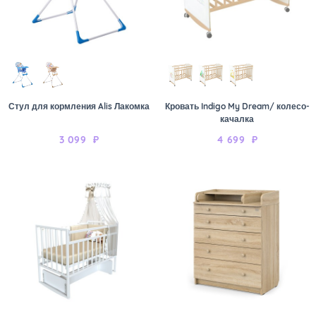
Стул для кормления Alis Лакомка
Кровать Indigo My Dream/ колесо-
качалка
3 099
₽
4 699
₽