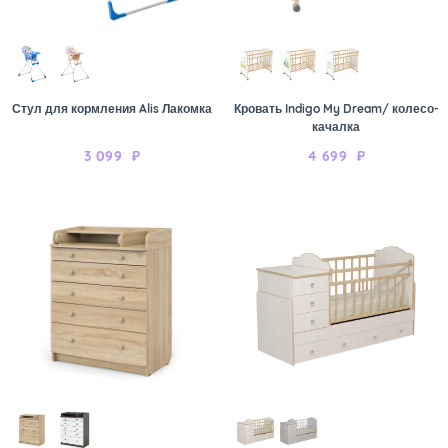
Стул для кормления Alis Лакомка
Кровать Indigo My Dream/ колесо-
качалка
3 099
₽
4 699
₽