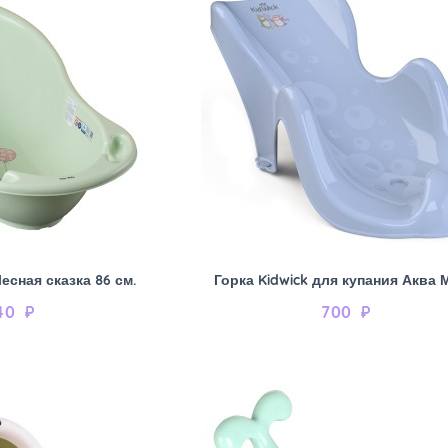
есная сказка 86 см.
Горка Kidwick для купания Аква
40
₽
700
₽