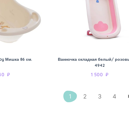
by Мишка 86 см.
Ванночка складная белый/ розов
4942
40
₽
1 500
₽
1
2
3
4