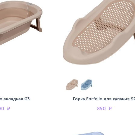
lo складная G3
Горка Farfello для купания S
00
₽
850
₽