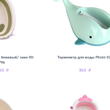
 бежевый/ хаки 00-
Термометр для воды Pituso 0
796
00
₽
300
₽