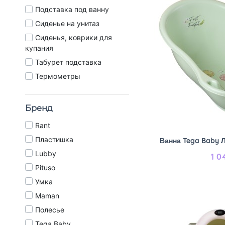
Подставка под ванну
Сиденье на унитаз
Сиденья, коврики для
купания
Табурет подставка
Термометры
Бренд
Rant
Пластишка
Ванна Tega Baby Л
Lubby
1 0
Pituso
Умка
Maman
Полесье
Tega Baby