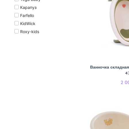
Карапуз
Farfello
KidWick
Roxy-kids
Ванночка складная
4
2 0