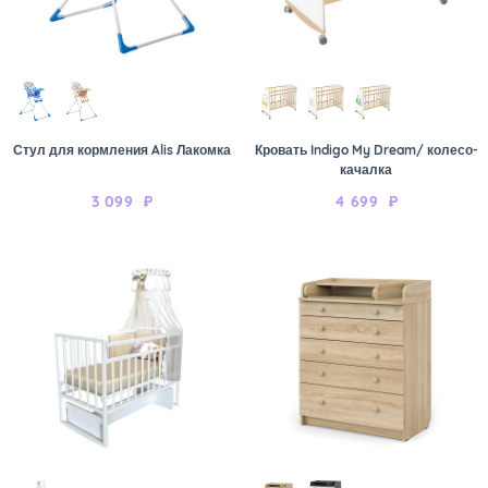
Стул для кормления Alis Лакомка
Кровать Indigo My Dream/ колесо-
качалка
3 099
₽
4 699
₽