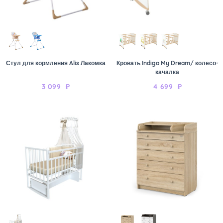
Стул для кормления Alis Лакомка
Кровать Indigo My Dream/ колесо-
качалка
3 099
₽
4 699
₽