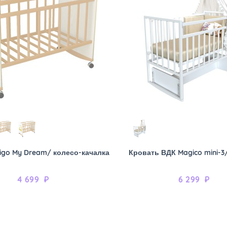
igo My Dream/ колесо-качалка
Кровать ВДК Magico mini-3
4 699
₽
6 299
₽