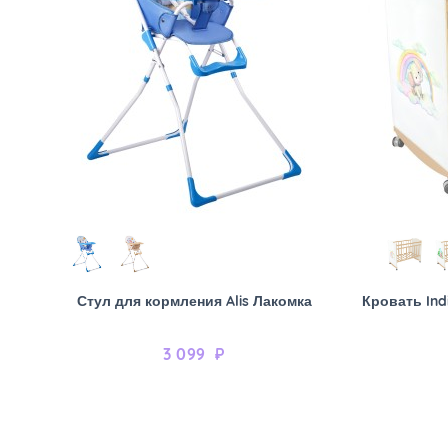
Стул для кормления Alis Лакомка
Кровать Ind
3 099
₽