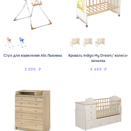
Стул для кормления Alis Лакомка
Кровать Indigo My Dream/ колесо-
качалка
3 099
₽
4 699
₽