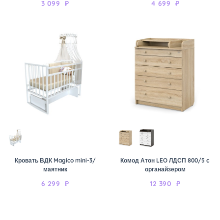
3 099
₽
4 699
₽
Кровать ВДК Magico mini-3/
Комод Атон LEO ЛДСП 800/5 с
маятник
органайзером
6 299
₽
12 390
₽