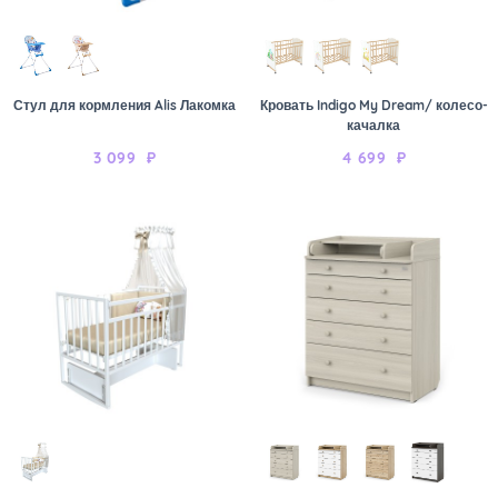
Стул для кормления Alis Лакомка
Кровать Indigo My Dream/ колесо-
качалка
3 099
₽
4 699
₽