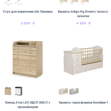
Стул для кормления Alis Лакомка
Кровать Indigo My Dream/ колесо-
качалка
3 099
₽
4 699
₽
Комод Атон LEO ЛДСП 800/5 с
Кровать-трансформер Колибри-1
органайзером