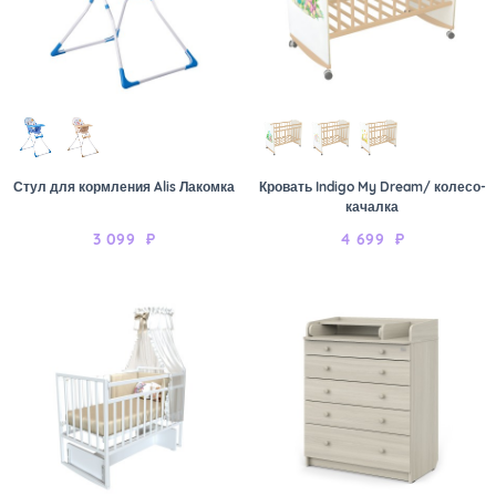
Стул для кормления Alis Лакомка
Кровать Indigo My Dream/ колесо-
качалка
3 099
₽
4 699
₽