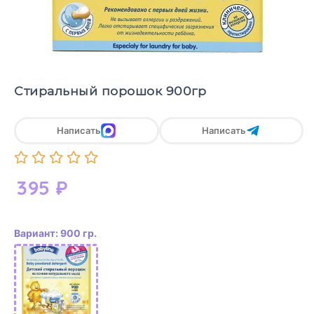
Стиральный порошок 900гр
Написать
Написать
395
₽
Вариант: 900 гр.