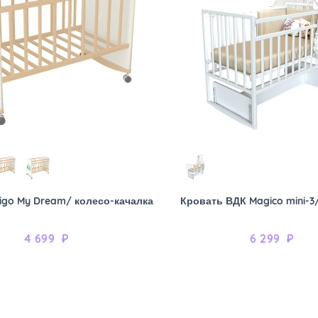
igo My Dream/ колесо-качалка
Кровать ВДК Magico mini-3
4 699
₽
6 299
₽