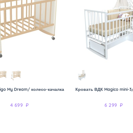
igo My Dream/ колесо-качалка
Кровать ВДК Magico mini-3
4 699
₽
6 299
₽