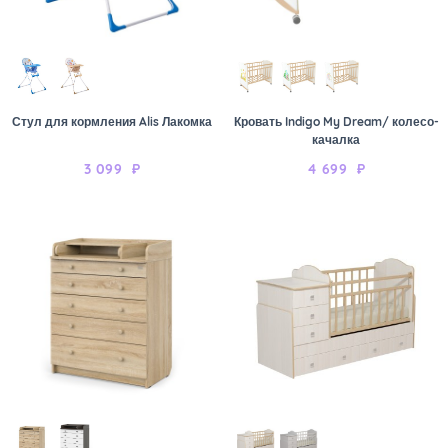
Стул для кормления Alis Лакомка
Кровать Indigo My Dream/ колесо-
качалка
3 099
₽
4 699
₽