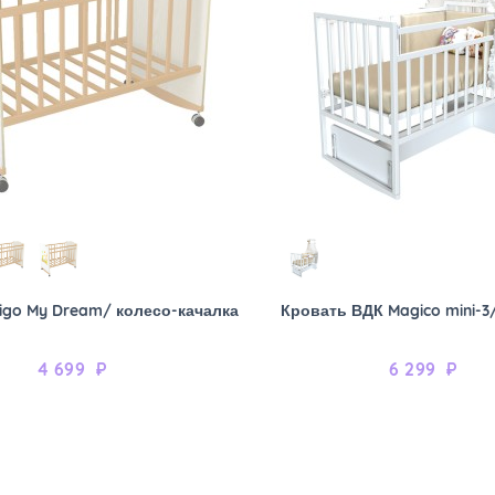
igo My Dream/ колесо-качалка
Кровать ВДК Magico mini-3
4 699
₽
6 299
₽