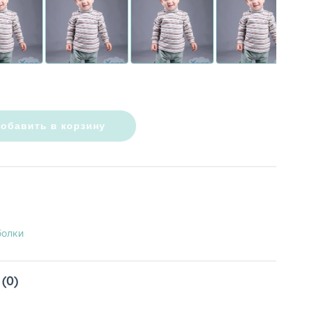
обавить в корзину
болки
(0)