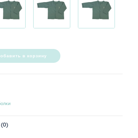
обавить в корзину
болки
(0)