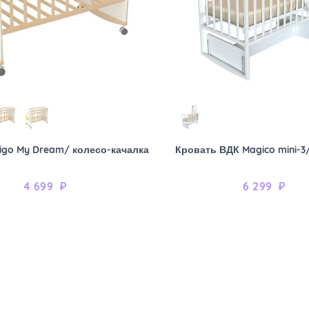
igo My Dream/ колесо-качалка
Кровать ВДК Magico mini-3
4 699
₽
6 299
₽