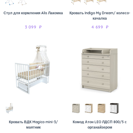
Стул для кормления Alis Лакомка
Кровать Indigo My Dream/ колесо-
качалка
3 099
₽
4 699
₽
Кровать ВДК Magico mini-3/
Комод Атон LEO ЛДСП 800/5 с
маятник
органайзером