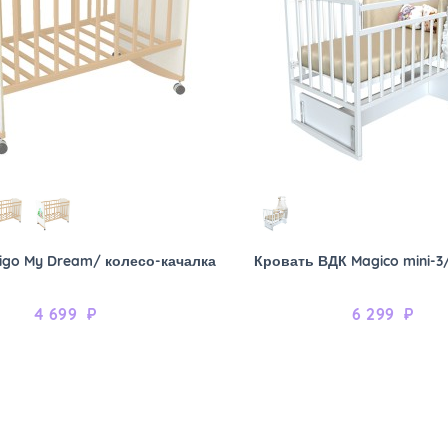
igo My Dream/ колесо-качалка
Кровать ВДК Magico mini-3
4 699
₽
6 299
₽