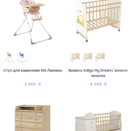
Стул для кормления Alis Лакомка
Кровать Indigo My Dream/ колесо-
качалка
3 099
₽
4 699
₽