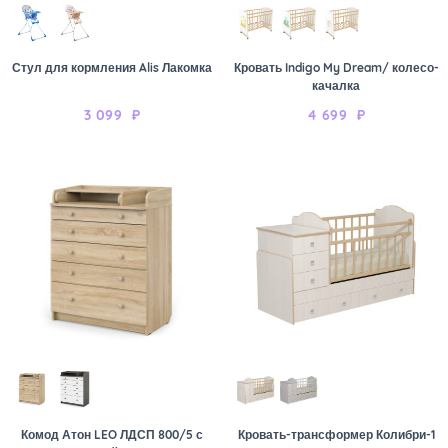
Стул для кормления Alis Лакомка
Кровать Indigo My Dream/ колесо-
качалка
3 099
₽
4 699
₽
Комод Атон LEO ЛДСП 800/5 с
Кровать-трансформер Колибри-1