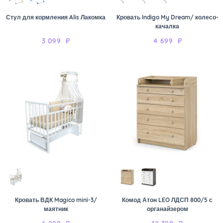
Стул для кормления Alis Лакомка
Кровать Indigo My Dream/ колесо-
качалка
3 099
₽
4 699
₽
Кровать ВДК Magico mini-3/
Комод Атон LEO ЛДСП 800/5 с
маятник
органайзером