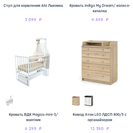
Стул для кормления Alis Лакомка
Кровать Indigo My Dream/ колесо-
качалка
3 099
₽
4 699
₽
Кровать ВДК Magico mini-3/
Комод Атон LEO ЛДСП 800/5 с
маятник
органайзером
6 299
₽
12 390
₽