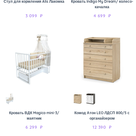
Стул для кормления Alis Лакомка
Кровать Indigo My Dream/ колесо-
качалка
3 099
₽
4 699
₽
Кровать ВДК Magico mini-3/
Комод Атон LEO ЛДСП 800/5 с
маятник
органайзером
6 299
₽
12 390
₽