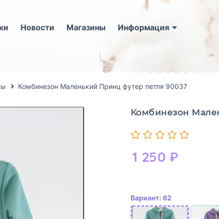
ки
Новости
Магазины
Информация
ны
Комбинезон Маленький Принц футер петля 90037
Комбинезон Мален
1 250
₽
Вариант: 62