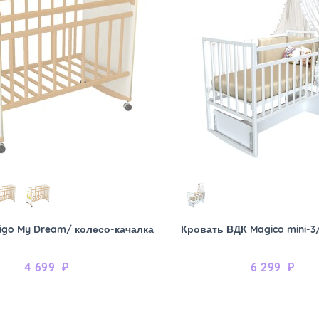
igo My Dream/ колесо-качалка
Кровать ВДК Magico mini-3
4 699
₽
6 299
₽