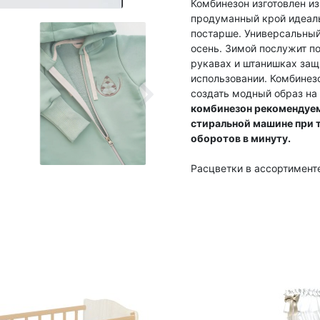
Комбинезон изготовлен из
продуманный крой идеаль
постарше. Универсальный
осень. Зимой послужит п
рукавах и штанишках защ
использовании. Комбинезо
создать модный образ на
комбинезон рекомендуем 
стиральной машине при т
оборотов в минуту.
Расцветки в ассортименте