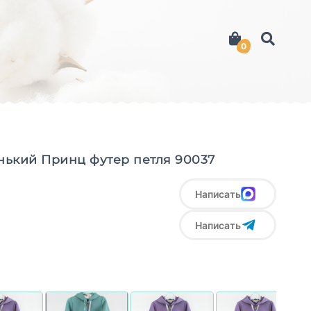
0
ький Принц футер петля 90037
Написать
Написать