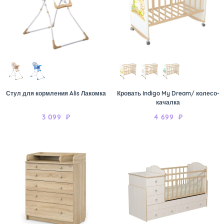
Стул для кормления Alis Лакомка
Кровать Indigo My Dream/ колесо-
качалка
3 099
₽
4 699
₽