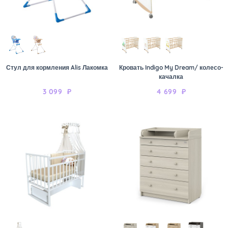
Стул для кормления Alis Лакомка
Кровать Indigo My Dream/ колесо-
качалка
3 099
₽
4 699
₽