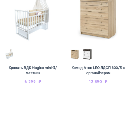
Кровать ВДК Magico mini-3/
Комод Атон LEO ЛДСП 800/5 с
маятник
органайзером
6 299
₽
12 390
₽