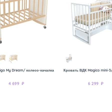
igo My Dream/ колесо-качалка
Кровать ВДК Magico mini-3
4 699
₽
6 299
₽